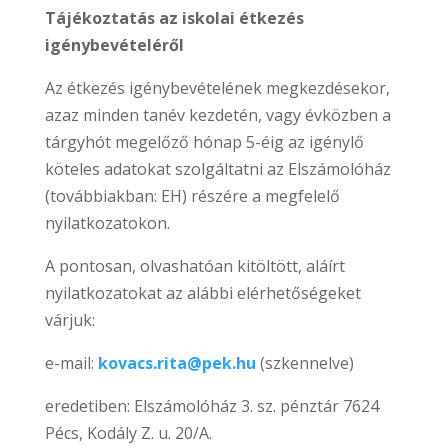
Tájékoztatás az iskolai étkezés
igénybevételéről
Az étkezés igénybevételének megkezdésekor,
azaz minden tanév kezdetén, vagy évközben a
tárgyhót megelőző hónap 5-éig az igénylő
köteles adatokat szolgáltatni az Elszámolóház
(továbbiakban: EH) részére a megfelelő
nyilatkozatokon.
A pontosan, olvashatóan kitöltött, aláírt
nyilatkozatokat az alábbi elérhetőségeket
várjuk:
e-mail:
kovacs.rita@pek.hu
(szkennelve)
eredetiben: Elszámolóház 3. sz. pénztár 7624
Pécs, Kodály Z. u. 20/A.