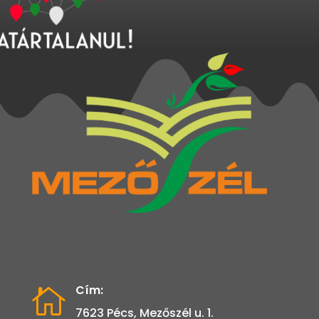
Cím:

7623 Pécs, Mezőszél u. 1.