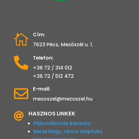
Cím:

7623 Pécs, Mezőszél u. 1.
Telefon:

+36 72 / 314 012
+36 72 / 512 472
E-mail:

mezoszel@mezoszel.hu
HASZNOS LINKEK

Pályaválsztás Baranya
Berze Nagy János Alapfokú