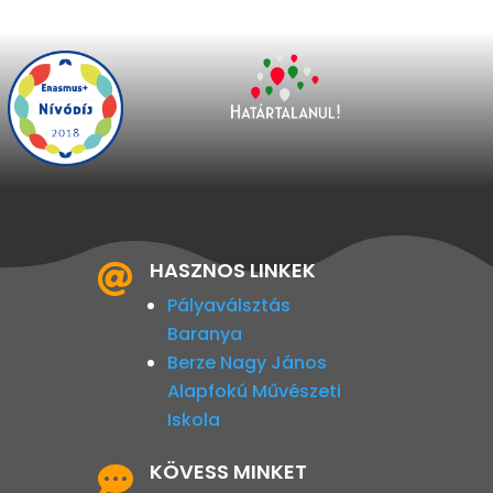
HASZNOS LINKEK

Pályaválsztás
Baranya
Berze Nagy János
Alapfokú Művészeti
Iskola
KÖVESS MINKET
