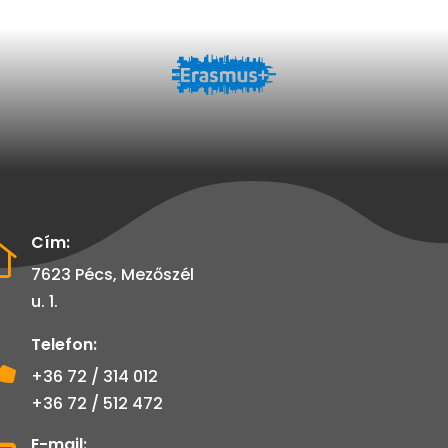
Cím:

7623 Pécs, Mezőszél
u. 1.
Telefon:

+36 72 / 314 012
+36 72 / 512 472
E-mail: