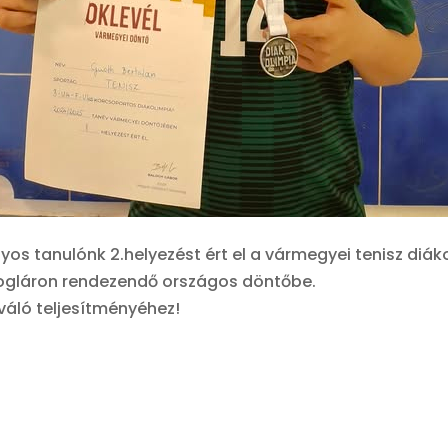
yos tanulónk 2.helyezést ért el a vármegyei tenisz diá
ogláron rendezendő országos döntőbe.
iváló teljesítményéhez!