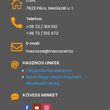
Cím:

7623 Pécs, Mezőszél u. 1.
Telefon:

+36 72 / 314 012
+36 72 / 512 472
E-mail:

mezoszel@mezoszel.hu
HASZNOS LINKEK

Pályaválsztás Baranya
Berze Nagy János Alapfokú
Művészeti Iskola
KÖVESS MINKET
