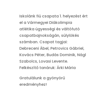
Iskolánk fiú csapata 1. helyezést ért
el a Vármegyei Diákolimpia
atlétika ügyességi és váltófutó
csapatbajnokságán, súlylökés
számban. Csapat tagjai:
Debreceni Ábel, Petrovics Gábriel,
Kovács Péter, Budás Dominik, Nágl
Szabolcs, Lovasi Levente.
Felkészítő tanáruk: Árki Mária
Gratulálunk a gyönyörű
eredményhez!