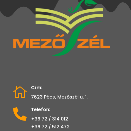
Cím:

7623 Pécs, Mezőszél u. 1.
Telefon:

+36 72 / 314 012
+36 72 / 512 472